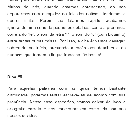
válida para todos os níveis. Não tenha medo do ridículo.
Muitos de nós, quando estamos aprendendo, ao nos
depararmos com a rapidez da fala dos nativos, tendemos a
querer imitar. Porém, ao falarmos rápido, acabamos
ignorando uma série de pequenos detalhes, como a pronúncia
correta do “le”, o som da letra “r”, o som do “u” (com biquinho)
entre tantas outras coisas. Por isso, a dica é: vamos devagar,
sobretudo no início, prestando atenção aos detalhes e às
nuances que tornam a língua francesa tão bonita!
Dica #5
Para aquelas palavras com as quais temos bastante
dificuldade, podemos tentar escrevê-las de acordo com sua
pronúncia. Nesse caso específico, vamos deixar de lado a
ortografia correta e nos concentrar em como ela soa aos
nossos ouvidos.