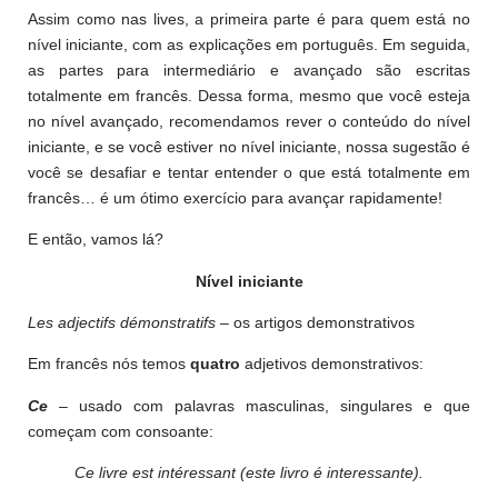
Assim como nas lives, a primeira parte é para quem está no
nível iniciante, com as explicações em português. Em seguida,
as partes para intermediário e avançado são escritas
totalmente em francês. Dessa forma, mesmo que você esteja
no nível avançado, recomendamos rever o conteúdo do nível
iniciante, e se você estiver no nível iniciante, nossa sugestão é
você se desafiar e tentar entender o que está totalmente em
francês… é um ótimo exercício para avançar rapidamente!
E então, vamos lá?
Nível iniciante
Les adjectifs démonstratifs
– os artigos demonstrativos
Em francês nós temos
quatro
adjetivos demonstrativos:
Ce
– usado com palavras masculinas, singulares e que
começam com consoante:
Ce livre est intéressant (este livro é interessante).