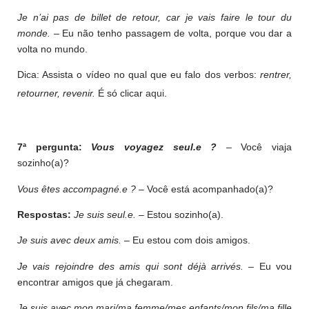
Je n’ai pas de billet de retour, car je vais faire le tour du
monde.
– Eu não tenho passagem de volta, porque vou dar a
volta no mundo.
Dica: Assista o vídeo no qual que eu falo dos verbos:
rentrer,
retourner, revenir.
É só clicar
aqui
.
7ª pergunta:
Vous voyagez seul.e ?
– Você viaja
sozinho(a)?
Vous êtes accompagné.e ?
– Você está acompanhado(a)?
Respostas:
Je suis seul.e.
– Estou sozinho(a).
Je suis avec deux amis.
– Eu estou com dois amigos.
Je vais rejoindre des amis qui sont déjà arrivés.
– Eu vou
encontrar amigos que já chegaram.
Je suis avec mon mari/ma femme/mes enfants/mon fils/ma fille