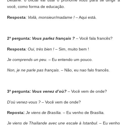
Detalhe: o oficial vai usar o pronome
vous
para se dirigir à
você, como forma de educação.
Resposta
:
Voilà, monsieur/madame !
– Aqui está.
2ª pergunta:
Vous parlez français ?
– Você fala francês?
Resposta
:
Oui, très bien !
– Sim, muito bem !
Je comprends un peu.
– Eu entendo um pouco.
Non, je ne parle pas français
. – Não, eu nao falo francês.
3ª pergunta:
Vous venez d’où?
– Você vem de onde?
D’où venez-vous ?
– Você vem de onde?
Reposta:
Je viens de Brasília.
– Eu venho de Brasília.
Je viens de Thaïlande avec une escale à Istanbul.
– Eu venho