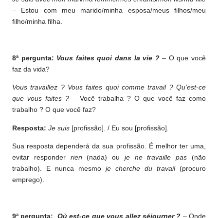
– Estou com meu marido/minha esposa/meus filhos/meu
filho/minha filha.
8ª pergunta:
Vous faites quoi dans la vie ?
– O que você
faz da vida?
Vous travaillez ? Vous faites quoi comme travail ? Qu’est-ce
que vous faites ?
– Você trabalha ? O que você faz como
trabalho ? O que você faz?
Resposta:
Je suis
[profissão]. / Eu sou [profissão].
Sua resposta dependerá da sua profissão. É melhor ter uma,
evitar responder
rien
(nada) ou
je ne travaille pas
(não
trabalho). E nunca mesmo
je cherche du travail
(procuro
emprego).
9ª pergunta:
Où est-ce que vous allez séjourner ?
– Onde