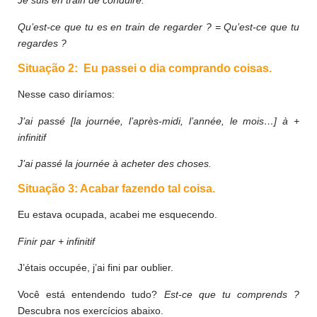
Je suis
en train de
conduire.
Qu’est-ce que tu es en train de regarder ? = Qu’est-ce que tu
regardes ?
Situação 2: Eu passei o dia comprando coisas.
Nesse caso diríamos:
J’ai passé [la journée, l’après-midi, l’année, le mois…] à +
infinitif
J’ai passé la journée à acheter des choses.
Situação 3: Acabar fazendo tal coisa.
Eu estava ocupada, acabei me esquecendo.
Finir par + infinitif
J’étais occupée, j’ai fini par oublier.
Você está entendendo tudo?
Est-ce que tu comprends ?
Descubra nos exercícios abaixo.