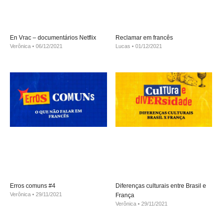
En Vrac – documentários Netflix
Reclamar em francês
Verônica
06/12/2021
Lucas
01/12/2021
Erros comuns #4
Diferenças culturais entre Brasil e
Verônica
29/11/2021
França
Verônica
29/11/2021