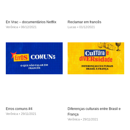
En Vrac – documentários Netflix
Reclamar em francês
Verônica
06/12/2021
Lucas
01/12/2021
Erros comuns #4
Diferenças culturais entre Brasil e
Verônica
29/11/2021
França
Verônica
29/11/2021