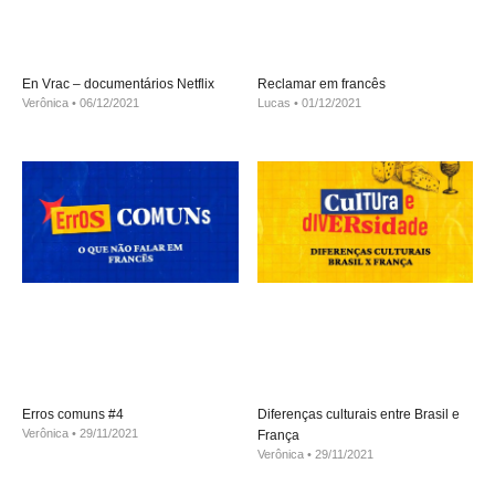
En Vrac – documentários Netflix
Reclamar em francês
Verônica
06/12/2021
Lucas
01/12/2021
Erros comuns #4
Diferenças culturais entre Brasil e
Verônica
29/11/2021
França
Verônica
29/11/2021