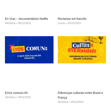
En Vrac – documentários Netflix
Reclamar em francês
Verônica
06/12/2021
Lucas
01/12/2021
Erros comuns #4
Diferenças culturais entre Brasil e
Verônica
29/11/2021
França
Verônica
29/11/2021