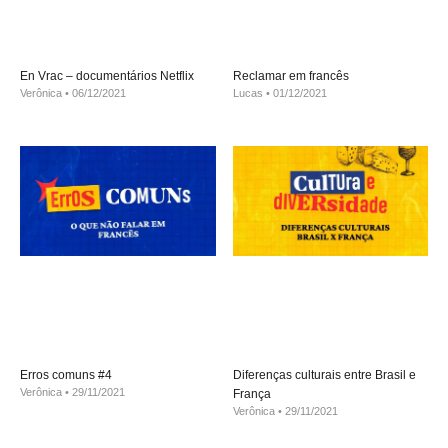
En Vrac – documentários Netflix
Reclamar em francês
Verônica
06/12/2021
Lucas
01/12/2021
Erros comuns #4
Diferenças culturais entre Brasil e
Verônica
29/11/2021
França
Verônica
29/11/2021