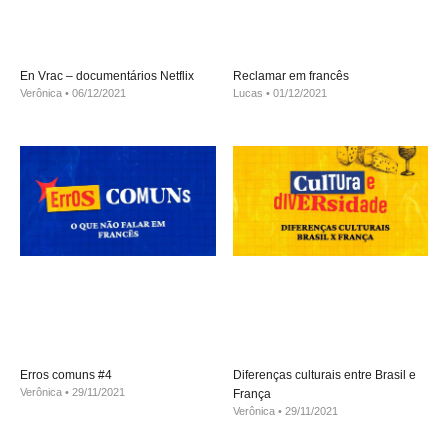
En Vrac – documentários Netflix
Reclamar em francês
Verônica
06/12/2021
Lucas
01/12/2021
Erros comuns #4
Diferenças culturais entre Brasil e
Verônica
29/11/2021
França
Verônica
29/11/2021