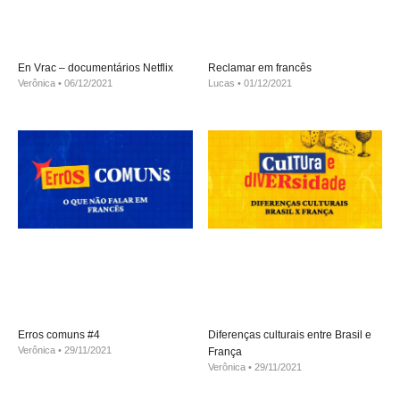
En Vrac – documentários Netflix
Reclamar em francês
Verônica
06/12/2021
Lucas
01/12/2021
Erros comuns #4
Diferenças culturais entre Brasil e
Verônica
29/11/2021
França
Verônica
29/11/2021