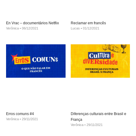
En Vrac – documentários Netflix
Reclamar em francês
Verônica
06/12/2021
Lucas
01/12/2021
Erros comuns #4
Diferenças culturais entre Brasil e
Verônica
29/11/2021
França
Verônica
29/11/2021