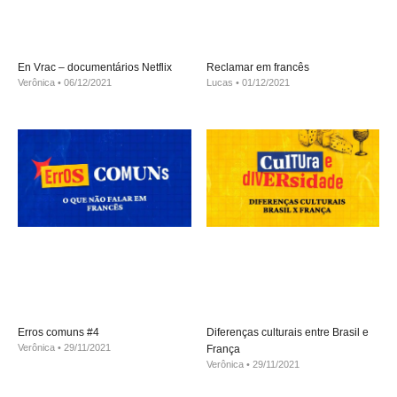
En Vrac – documentários Netflix
Reclamar em francês
Verônica
06/12/2021
Lucas
01/12/2021
Erros comuns #4
Diferenças culturais entre Brasil e
Verônica
29/11/2021
França
Verônica
29/11/2021