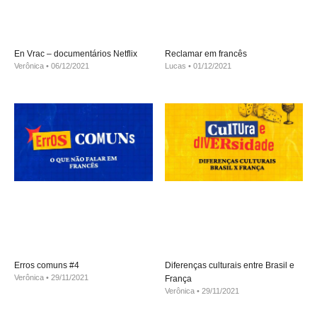
En Vrac – documentários Netflix
Reclamar em francês
Verônica
06/12/2021
Lucas
01/12/2021
Erros comuns #4
Diferenças culturais entre Brasil e
Verônica
29/11/2021
França
Verônica
29/11/2021