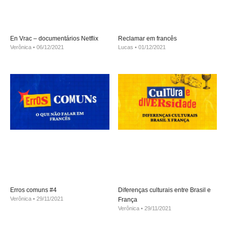
En Vrac – documentários Netflix
Reclamar em francês
Verônica
06/12/2021
Lucas
01/12/2021
Erros comuns #4
Diferenças culturais entre Brasil e
Verônica
29/11/2021
França
Verônica
29/11/2021