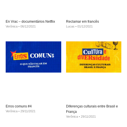
En Vrac – documentários Netflix
Reclamar em francês
Verônica
06/12/2021
Lucas
01/12/2021
Erros comuns #4
Diferenças culturais entre Brasil e
Verônica
29/11/2021
França
Verônica
29/11/2021