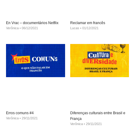
En Vrac – documentários Netflix
Reclamar em francês
Verônica
06/12/2021
Lucas
01/12/2021
Erros comuns #4
Diferenças culturais entre Brasil e
Verônica
29/11/2021
França
Verônica
29/11/2021