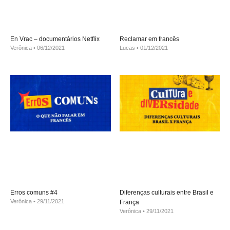
En Vrac – documentários Netflix
Reclamar em francês
Verônica
06/12/2021
Lucas
01/12/2021
Erros comuns #4
Diferenças culturais entre Brasil e
Verônica
29/11/2021
França
Verônica
29/11/2021