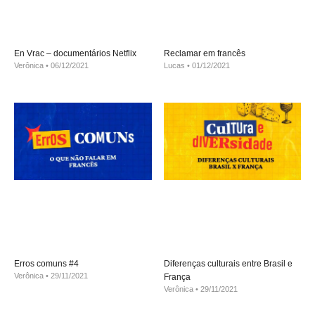
En Vrac – documentários Netflix
Reclamar em francês
Verônica
06/12/2021
Lucas
01/12/2021
Erros comuns #4
Diferenças culturais entre Brasil e
Verônica
29/11/2021
França
Verônica
29/11/2021