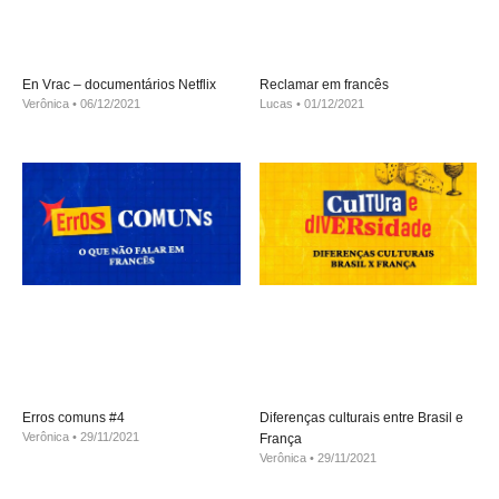
En Vrac – documentários Netflix
Reclamar em francês
Verônica
06/12/2021
Lucas
01/12/2021
Erros comuns #4
Diferenças culturais entre Brasil e
Verônica
29/11/2021
França
Verônica
29/11/2021