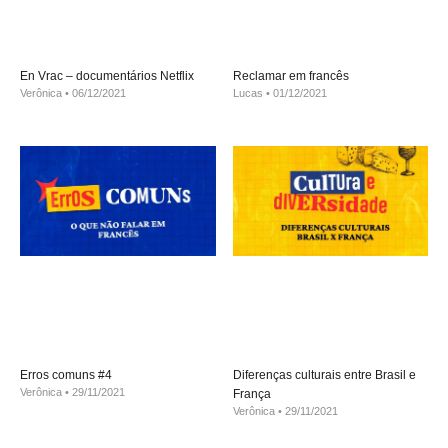
En Vrac – documentários Netflix
Reclamar em francês
Verônica
06/12/2021
Lucas
01/12/2021
Erros comuns #4
Diferenças culturais entre Brasil e
Verônica
29/11/2021
França
Verônica
29/11/2021