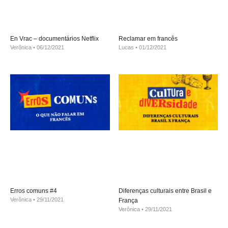
En Vrac – documentários Netflix
Reclamar em francês
Verônica
06/12/2021
Lucas
01/12/2021
Erros comuns #4
Diferenças culturais entre Brasil e
Verônica
29/11/2021
França
Verônica
29/11/2021