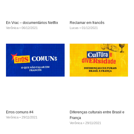
En Vrac – documentários Netflix
Reclamar em francês
Verônica
06/12/2021
Lucas
01/12/2021
Erros comuns #4
Diferenças culturais entre Brasil e
Verônica
29/11/2021
França
Verônica
29/11/2021