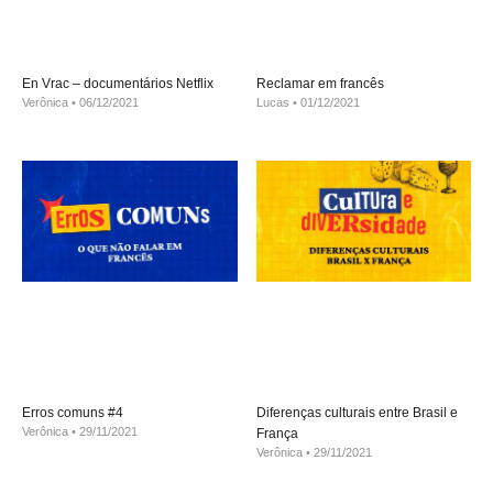
En Vrac – documentários Netflix
Reclamar em francês
Verônica
06/12/2021
Lucas
01/12/2021
Erros comuns #4
Diferenças culturais entre Brasil e
Verônica
29/11/2021
França
Verônica
29/11/2021