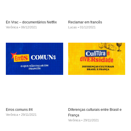
En Vrac – documentários Netflix
Reclamar em francês
Verônica
06/12/2021
Lucas
01/12/2021
Erros comuns #4
Diferenças culturais entre Brasil e
Verônica
29/11/2021
França
Verônica
29/11/2021