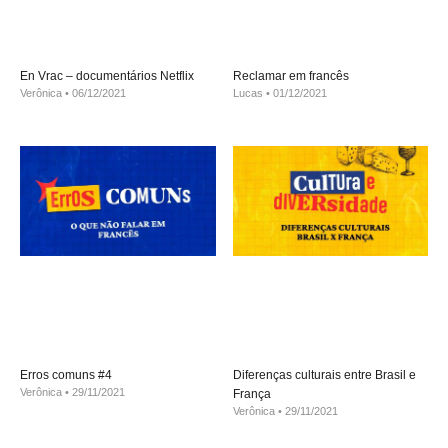
En Vrac – documentários Netflix
Reclamar em francês
Verônica
06/12/2021
Lucas
01/12/2021
Erros comuns #4
Diferenças culturais entre Brasil e
Verônica
29/11/2021
França
Verônica
29/11/2021