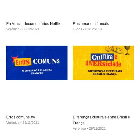
En Vrac – documentários Netflix
Reclamar em francês
Verônica
06/12/2021
Lucas
01/12/2021
Erros comuns #4
Diferenças culturais entre Brasil e
Verônica
29/11/2021
França
Verônica
29/11/2021