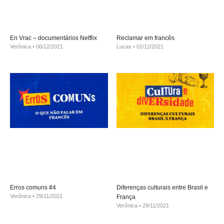
En Vrac – documentários Netflix
Reclamar em francês
Verônica
06/12/2021
Lucas
01/12/2021
Erros comuns #4
Diferenças culturais entre Brasil e
Verônica
29/11/2021
França
Verônica
29/11/2021