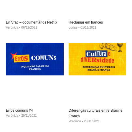
En Vrac – documentários Netflix
Reclamar em francês
Verônica
06/12/2021
Lucas
01/12/2021
Erros comuns #4
Diferenças culturais entre Brasil e
Verônica
29/11/2021
França
Verônica
29/11/2021