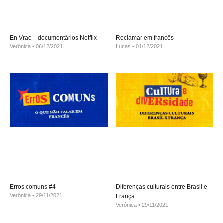
En Vrac – documentários Netflix
Reclamar em francês
Verônica
06/12/2021
Lucas
01/12/2021
Erros comuns #4
Diferenças culturais entre Brasil e
Verônica
29/11/2021
França
Verônica
29/11/2021