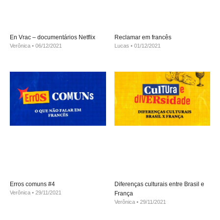
En Vrac – documentários Netflix
Reclamar em francês
Verônica
06/12/2021
Lucas
01/12/2021
Erros comuns #4
Diferenças culturais entre Brasil e
Verônica
29/11/2021
França
Verônica
29/11/2021