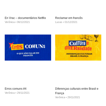
En Vrac – documentários Netflix
Reclamar em francês
Verônica
06/12/2021
Lucas
01/12/2021
Erros comuns #4
Diferenças culturais entre Brasil e
Verônica
29/11/2021
França
Verônica
29/11/2021