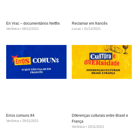
En Vrac – documentários Netflix
Reclamar em francês
Verônica
06/12/2021
Lucas
01/12/2021
Erros comuns #4
Diferenças culturais entre Brasil e
Verônica
29/11/2021
França
Verônica
29/11/2021