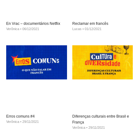
En Vrac – documentários Netflix
Reclamar em francês
Verônica
06/12/2021
Lucas
01/12/2021
Erros comuns #4
Diferenças culturais entre Brasil e
Verônica
29/11/2021
França
Verônica
29/11/2021