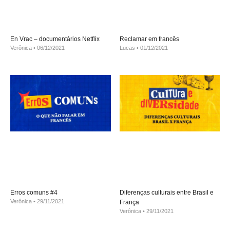
En Vrac – documentários Netflix
Reclamar em francês
Verônica
06/12/2021
Lucas
01/12/2021
Erros comuns #4
Diferenças culturais entre Brasil e
Verônica
29/11/2021
França
Verônica
29/11/2021