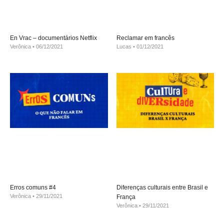
En Vrac – documentários Netflix
Reclamar em francês
Verônica
06/12/2021
Lucas
01/12/2021
Erros comuns #4
Diferenças culturais entre Brasil e
Verônica
29/11/2021
França
Verônica
29/11/2021